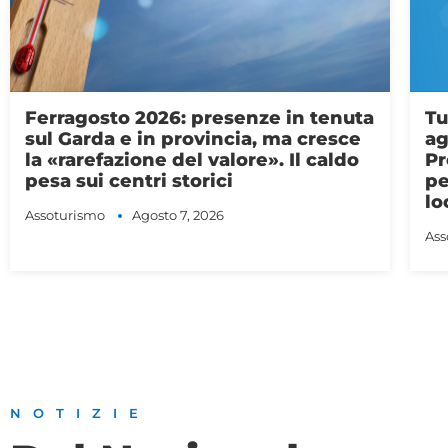
Turismo: Assoturismo-CST, ad
Me
agosto presenze in crescita.
tr
Previsti 96,7 milioni di
sv
pernottamenti, il caldo spinge le
Ass
località montane
Assoturismo
Agosto 1, 2026
NOTIZIE