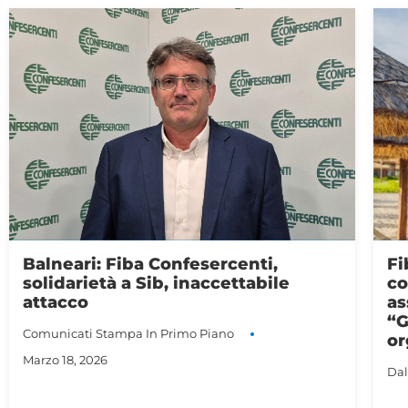
Fiba Confesercenti Sicilia, nuove
Co
concessioni demaniali, le
ma
associazioni dei balneari a Schifani:
lu
“Governo apra dialogo con le
tr
organizzazioni datoriali”
C
Dal Territorio
Fiba
In Primo Piano
Dal
Marzo 9, 2026