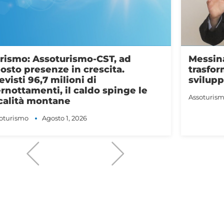
ssina (Assoturismo): “Agrigento
NEWSLE
asformi il patrimonio culturale in
Riepilo
iluppo stabile per il turismo”
Assoturis
oturismo
Luglio 31, 2026