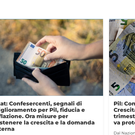
l: Confesercenti, eppur si muove.
Carbur
escita sopra le attese nel
present
imestre della crisi di Hormuz. Ora
italian
 protetta la spesa delle famiglie
luglio 
 Nazionale
Dal Nazio
Luglio 30, 2026