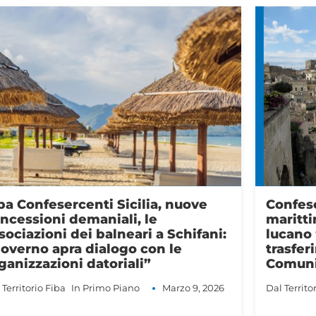
nfesercenti Matera: demanio
Maltem
rittimo, il comparto balneare
Harry, 
cano “Non è il momento di
dannegg
asferire le competenze ai
milioni 
omuni”
devasta
semplif
 Territorio
Fiba
In Primo Piano
Marzo 9, 2026
Dal Territo