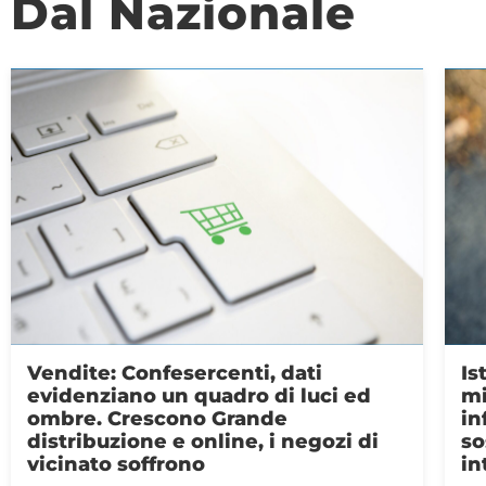
Dal Nazionale
Istat: Confesercenti, segnali di
Pi
miglioramento per Pil, fiducia e
Cr
inflazione. Ora misure per
tr
sostenere la crescita e la domanda
va
interna
Dal