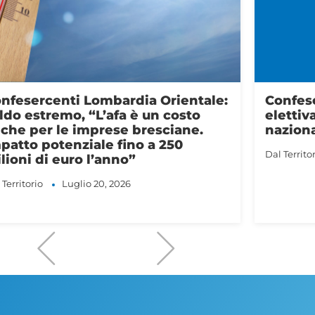
nfesercenti Abruzzo: assemblea
Confese
ettiva, chiude i lavori il Presidente
finite 
zionale Nico Gronchi
turisti
 Territorio
Fiba
Dal Territo
Giugno 25, 2026