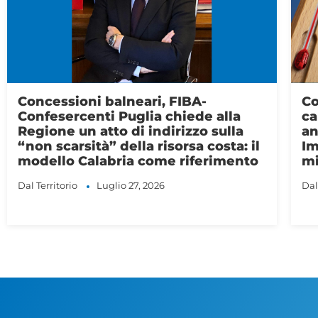
Confesercenti Lombardia Orientale:
Co
caldo estremo, “L’afa è un costo
el
anche per le imprese bresciane.
na
Impatto potenziale fino a 250
Dal
milioni di euro l’anno”
Dal Territorio
Luglio 20, 2026